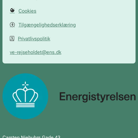
Cookies
Tilgængelighedserklæring
Privatlivspolitik
ve-rejseholdet@ens.dk
Carsten Niebuhrs Gade 43