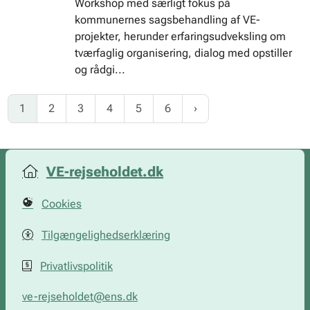
Workshop med særligt fokus på
kommunernes sagsbehandling af VE-
projekter, herunder erfaringsudveksling om
tværfaglig organisering, dialog med opstiller
og rådgi...
1
2
3
4
5
6
VE-rejseholdet.dk
Cookies
Tilgængelighedserklæring
Privatlivspolitik
ve-rejseholdet@ens.dk