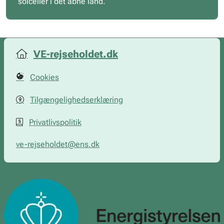
solceller i det åbne land.
VE-rejseholdet.dk
Cookies
Tilgængelighedserklæring
Privatlivspolitik
ve-rejseholdet@ens.dk