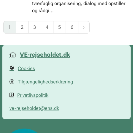
tværfaglig organisering, dialog med opstiller
og rådgi...
1
2
3
4
5
6
VE-rejseholdet.dk
Cookies
Tilgængelighedserklæring
Privatlivspolitik
ve-rejseholdet@ens.dk