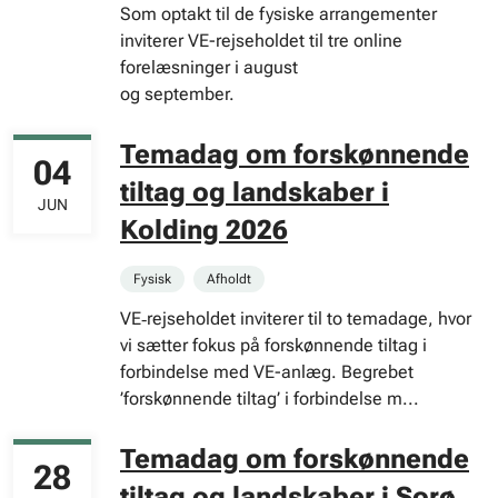
Som optakt til de fysiske arrangementer
inviterer VE-rejseholdet til tre online
forelæsninger i august
og september.
Temadag om forskønnende
04
tiltag og landskaber i
JUN
Kolding 2026
Fysisk
Afholdt
VE‑rejseholdet inviterer til to temadage, hvor
vi sætter fokus på forskønnende tiltag i
forbindelse med VE-anlæg. Begrebet
’forskønnende tiltag’ i forbindelse m...
Temadag om forskønnende
28
tiltag og landskaber i Sorø