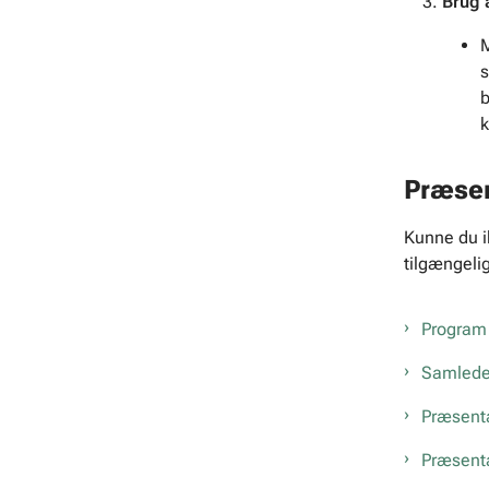
Brug 
M
s
b
k
Præsen
Kunne du ik
tilgængelig
Program 
Samlede 
Præsent
Præsenta