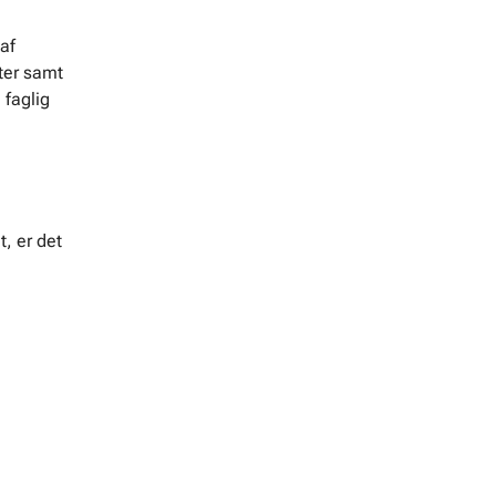
af
ter samt
 faglig
, er det