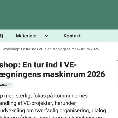
AQ
Materiale
Kontakt
Workshop: En tur ind i VE-planlægningens maskinrum 2026
hop: En tur ind i VE-
lægningens maskinrum 2026
Afholdt
p med særligt fokus på kommunernes
ndling af VE-projekter, herunder
sudveksling om tværfaglig organisering, dialog
iller og rådgiver samt brug af skabeloner og