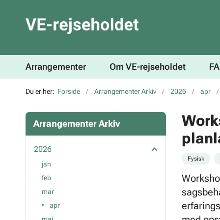
Arrangementer
Om VE-rejseholdet
F
Du er her:
Forside
Arrangementer Arkiv
2026
apr
Works
Arrangementer Arkiv
plan
2026
Fysisk
jan
Worksho
feb
sagsbeha
mar
erfaring
apr
med opst
maj