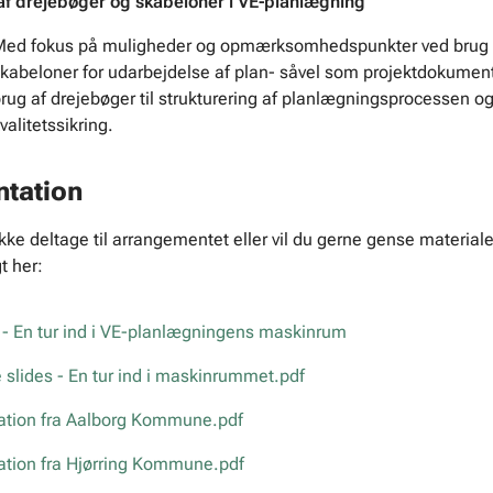
af drejebøger og skabeloner i VE-planlægning
ed fokus på muligheder og opmærksomhedspunkter ved brug 
kabeloner for udarbejdelse af plan- såvel som projektdokumen
rug af drejebøger til strukturering af planlægningsprocessen og
valitetssikring.
tation
ke deltage til arrangementet eller vil du gerne gense materialet
t her:
- En tur ind i VE-planlægningens maskinrum
slides - En tur ind i maskinrummet.pdf
ation fra Aalborg Kommune.pdf
tion fra Hjørring Kommune.pdf