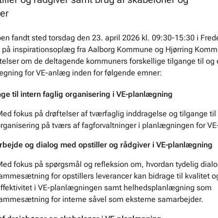
er
n fandt sted torsdag den 23. april 2026 kl. 09:30-15:30 i Frede
 på inspirationsoplæg fra Aalborg Kommune og Hjørring Kom
ftelser om de deltagende kommuners forskellige tilgange til og 
gning for VE-anlæg inden for følgende emner:
ge til intern faglig organisering i VE-planlægning
ed fokus på drøftelser af tværfaglig inddragelse og tilgange til 
rganisering på tværs af fagforvaltninger i planlægningen for V
bejde og dialog med opstiller og rådgiver i VE-planlægning
ed fokus på spørgsmål og refleksion om, hvordan tydelig dialo
ammesætning for opstillers leverancer kan bidrage til kvalitet o
ffektivitet i VE-planlægningen samt helhedsplanlægning som
ammesætning for interne såvel som eksterne samarbejder.