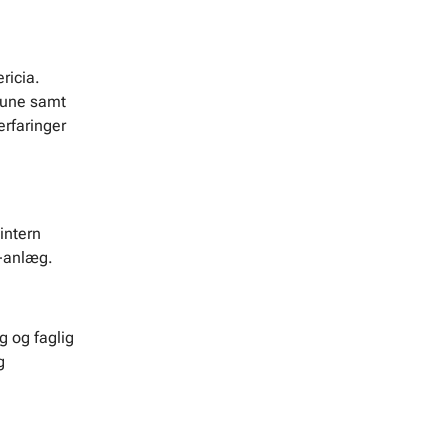
ricia.
mune samt
erfaringer
intern
E-anlæg.
g og faglig
g