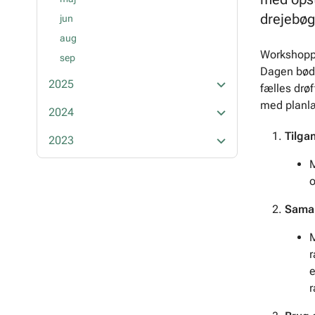
drejebøg
jun
aug
Workshoppe
sep
Dagen bød
2025
fælles drø
med planlæ
2024
Tilgan
2023
M
o
Samar
M
r
e
r